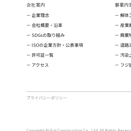
会社案内
事業内
企業理念
解体
会社概要・沿革
産業
SDGsの取り組み
廃棄
ISOの企業方針・公表事項
道路
許可証一覧
汚染
アクセス
フジ
プライバシーポリシー
Copyright © Fuji Construction Co., Ltd. All Rights Reserv