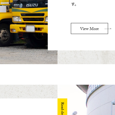
す。
View More
Road cleaning