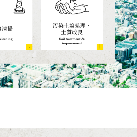
汚染土壌処理・
路清掃
土質改良
cleaning
Soil treatment &
improvement