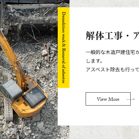
Demolition work & Removal of asbestos
解体工事・
一般的な木造戸建住宅
します。
アスベスト除去も行っ
View More