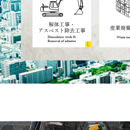
解体工事・
産業廃
アスベスト除去工事
Demolition work &
Waste tr
Removal of asbestos